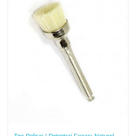
Tpc Polisaj / Detertraj Fırçası Naturel